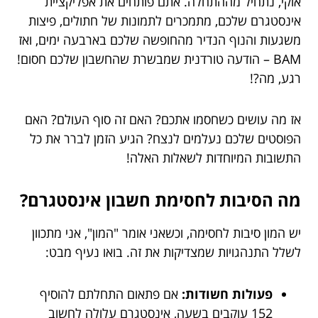
אוקי, נתחיל מההתחלה. אתם פותחים את אפליקציית
אינסטגרם שלכם, מתמכרים לתמונות של חתולים, פיצות
משגעות והנוף הנדיר מהחופשה שלכם בארבעה ימים, ואז
BAM – הודעה טורדנית שמבשרת שהחשבון שלכם חסום!
רגע, מה?!
אז מה עושים כשחסמו אתכם? האם זה סוף העולם? האם
הפוסטים שלכם נעלמים לנצח? הגיע הזמן לברר את כל
התשובות המיוחדות לשאלות האלה!
מה הסיבות לחסימת חשבון אינסטגרם?
יש המון סיבות לחסימה, וכשאני אומר "המון", אני מתכוון
לשלל התנהגויות שמצדיקות את זה. בואו נעיף מבט:
פעולות חשודות:
אם פתאום התחלתם להוסיף
152 עוקבים בשעה, אינסטגרם עלולה לחשוב