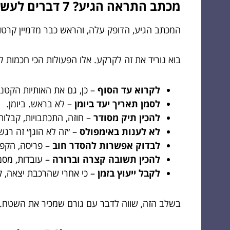
מכתב התראה הגיע? 7 דברים לעשות ב-48 שעות
המכתב הגיע, הדופק עלה, והראש כבר מדמיין קרטונ
בוא נוריד את זה לקרקע. אלו הפעולות הכי חכמות ל
לקרוא עד הסוף
– כן, גם את האותיות הקטנו
לסמן תאריך יעד ביומן
– לא בראש. ביומן.
להכין תיק מסודר
– חוזה, התכתבויות, קבלות,
לא לענות באימפולס
– ״זה לא הוגן״ זה רגש 
לבדוק אפשרות להסדר חוב
– פריסה, הקפא
להכין תשובה קצרה וברורה
– עובדות, מסמ
לקבל ייעוץ בזמן
– כי אחרי שהרכבת יצאה, קש
בשלב הזה, שווה לדבר עם גורם שמכיר את השטח. 