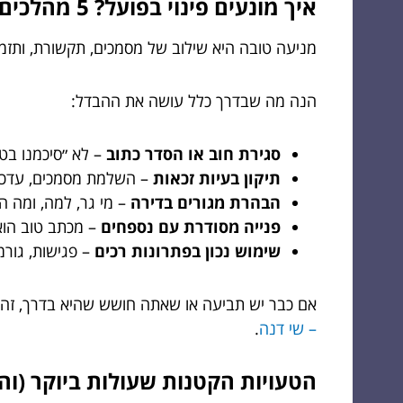
איך מונעים פינוי בפועל? 5 מהלכים שעובדים בעולם האמיתי
מניעה טובה היא שילוב של מסמכים, תקשורת, ותזמו
הנה מה שבדרך כלל עושה את ההבדל:
סגירת חוב או הסדר כתוב
– לא ״סיכמנו בטל
תיקון בעיות זכאות
– השלמת מסמכים, עדכון 
הבהרת מגורים בדירה
– מי גר, למה, ומה ה
פנייה מסודרת עם נספחים
– מכתב טוב הוא 
שימוש נכון בפתרונות רכים
– פגישות, גורמ
אם כבר יש תביעה או שאתה חושש שהיא בדרך, זה 
– שי דנה
.
הטעויות הקטנות שעולות ביוקר (והן