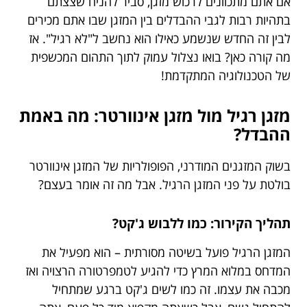
אם אתם מתכוונים לרכוש מזגן, סביר להניח שצצתם
בתהיות רבות לגבי ההבדלים בין המזגן שבו אתם מכירים
לבין זה החדש שנשמע כאילו הוא נחשב ל"לא רגיל". אז
מה קורה כאן? בואו נצלול עמוק לתוך התהום המכשפית
של הטכנולוגיה המתקדמת!
מזגן רגיל מול מזגן אינוורטר: מה באמת
ההבדל?
בשוק המזגנים המודרני, הפופולריות של המזגן אינוורטר
בולטת על פני המזגן הרגיל. אבל מה זה אומר בעצם?
תהליך הקירור: כמו ללבוש ג'קט?
המזגן הרגיל פועל בשיטה מסורתית – הוא מפעיל את
המדחס במלוא המרץ כדי להגיע לטמפרטורה הרצויה ואז
מכבה את עצמו. זה כמו לשים ג'קט ברגע שמתחיל