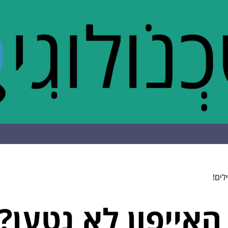
לים!
אייפון לא נטען?