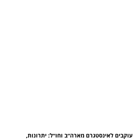
עוקבים לאינסטגרם מארה״ב וחו״ל: יתרונות,