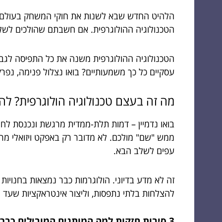
הלהיט החדש שבא לשנות את חוקי המשחק בעולם השי
הטכנולוגיה ההולוגרפית. אם חשבתם שהולכים לשלו
הטכנולוגיה ההולוגרפית משנה את כל התפיסה לגבי אי
עסקיים כל כך משמעותיים? בואו נצלול פנימה, נפרק
מה זה בעצם טכנולוגיה הולוגרפית? להב
בואו נדמיין – דמות תלת-ממדית מרגשת ונכנסת לחי
ממש "שם" מולכם. לא מדובר רק באפקט ויזואלי מר
עפים לשלב הבא.
זה לא מדע בדיוני. הולוגרמות כבר נמצאות בחנויות פ
להצלחות בלתי נתפסות, וליצור אינטראקציות שעד הי
3 סיבות חזקות למה המותגים המובילים כבר מגלגלים על טכנולוגיה הולוגרפית