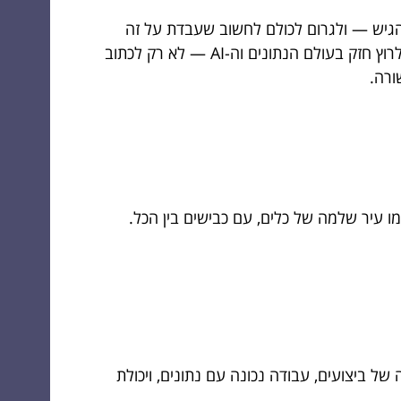
להגיש — ולגרום לכולם לחשוב שעבדת על זה
שבוע, למרות שבמציאות זה היה “רק עוד notebook”. אם הגעת לכאן כי רצית להבין איך באמת שולטים בפייתון כדי לרוץ חזק בעולם הנתונים וה-AI — לא רק לכתוב
 ביצועים, עבודה נכונה עם נתונים, ויכולת