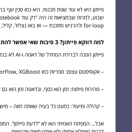
פייתון היא לא עוד שפת תכנות. היא כמו סכין שף
for-loop ולהרגיש מתכנת — אז בוא נצלול. קליל, פרקטי, ועם מספיק עומק כדי שלא תצטרך לחזור לגוגל אחרי כל שורה.
למה דווקא פייתון? 3 סיבות שאי אפשר להתווכח איתן
פייתון הפכה לברירת המחדל של דאטה ו-AI לא בגלל קסמים, אלא בגלל שילוב נדיר של נוחות וכוח.
– אקוסיסטם עצום: ספריות כמו NumPy, Pandas, Scikit-learn, PyTorch, TensorFlow, XGBoost — יחד הן כמו עיר שלמה של כלים, עם כבישים בין הכל.
– מהירות פיתוח: זמן הוא כסף, ובדאטה זמן הוא גם “
– קהילה ותיעוד: כמעט כל בעיה שאתה חווה – מישה
אבל… המפתח האמיתי הוא לא “לדעת פייתון”. המפת
לבנות פייפליין אמיתי ולא אוסף תאים אקראיים.