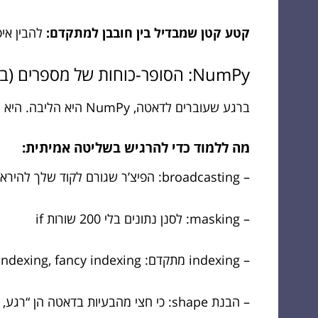
קטע קטן שמבדיל בין חובבן למתקדם:
להבין איפה פ
NumPy: הסופר-כוחות של מספרים (בלי להתעייף)
ברגע שעוברים לדאטה, NumPy היא הליבה. היא נותנת arrays יעילים, פעולות מתמטיות מהירות, ויכולת לחשוב “וקטורית” במקום “שורה-שורה”.
מה ללמוד כדי להרגיש בשליטה אמיתית:
– broadcasting: הפיצ’ר שגורם לקוד שלך להיראות כמו קסם
– masking: לסנן נתונים בלי 200 שורות if
– indexing מתקדם: slicing, boolean indexing, fancy indexing
– הבנת shape: כי חצי מהבעיות בדאטה הן “רגע, למה זה (n,1) ולא (n,)?”