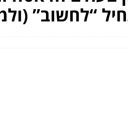
יל “לחשוב” (ולמ