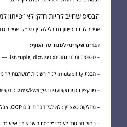
הבסיס שחייב להיות חזק: לא “פייתון למ
אפשר לכתוב פייתון גם בלי להבין לעומק. אפשר גם
דברים שקריטי לסגור עד הסוף:
– טיפוסים ומבני נתונים: list, tuple, dict, set — מהירויות, שימושים, ומתי כל אחד עושה אותך חכם יותר
– הבנת mutability: למה רשימות “משתנות לך מאחורי הגב” אם לא שמת לב
– פונקציות כמו מקצוענים: args/kwargs, פונקציות טהורות, ותכנון חתימה נכונה
– מחלקות כשצריך: לא לכל דבר חייבים OOP, אבל כשכן — תעשה את זה כמו שצריך
– ניהול חריגות: לא כדי “להסתיר שגיאות”, אלא כד