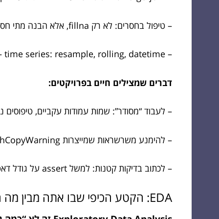
– טיפול בחסרים: לא רק fillna, אלא הבנה מתי חסר הוא מידע בפני עצמו
– time series: resample, rolling, datetime — עולם שלם
דברים שמצילים חיים בפרויקטים:
– לעבוד “מסודר”: שמות עמודות עקביים, טיפוסים נ
– להימנע משרשראות שמייצרות SettingWithCopyWarning ולבזבז שעתיים על “אבל למה זה לא נשמר?”
– לכתוב בדיקות קטנות: למשל assert על גודל דאטה, כמות nulls, או טווחים הגיוניים
EDA: הקטע הכיפי שבו אתה מבין מה הנתונים באמת רוצים ממך
Exploratory Data Analysis זה לא “כמה גרפים כדי לסמן וי”. זה השלב שבו אתה מגלה: