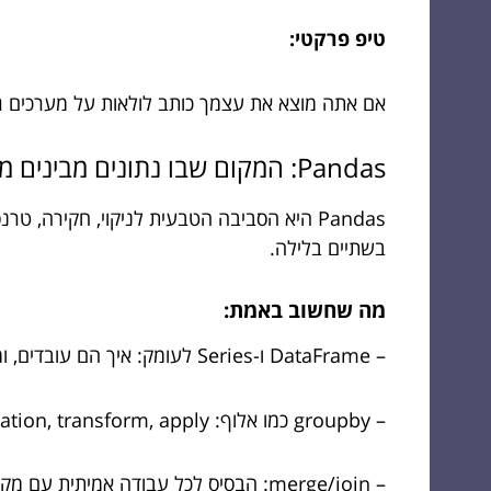
טיפ פרקטי:
אם אתה מוצא את עצמך כותב לולאות על מערכים גדול
Pandas: המקום שבו נתונים מבינים מי הבוס
בשתיים בלילה.
מה שחשוב באמת:
– DataFrame ו-Series לעומק: איך הם עובדים, ומה המחירים של פעולות שונות
– groupby כמו אלוף: aggregation, transform, apply — ומה ההבדל ביניהם ולמה זה משנה
– merge/join: הבסיס לכל עבודה אמיתית עם מקורות נתונים שונים