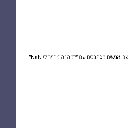
Pandas היא הסביבה הטבעית לניקוי, חקירה, טרנספורמציות, וניתוחים. ובוא נאמר את זה בעדינות: היא גם המקום שבו אנשים מסתבכים עם “למה זה מחזיר לי NaN”