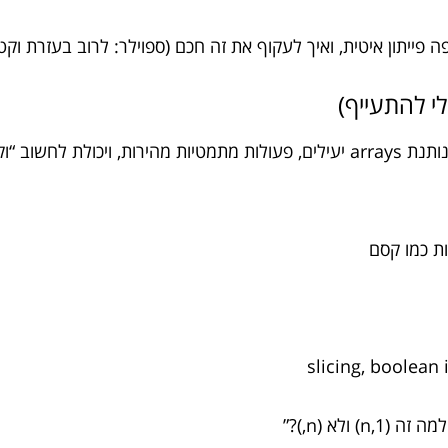
ייתון איטית, ואיך לעקוף את זה חכם (ספוילר: לרוב בעזרת וקטוריזציה, ספריות C-מוא